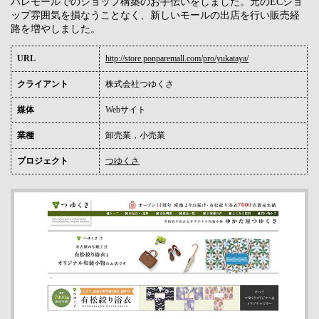
パレモールでのショップ構築のお手伝いをしました。元のECショ
ップ雰囲気を損なうことなく、新しいモールの出店を行い販売経
路を増やしました。
URL
http://store.ponparemall.com/pro/yukataya/
クライアント
株式会社つゆくさ
媒体
Webサイト
業種
卸売業，小売業
プロジェクト
つゆくさ